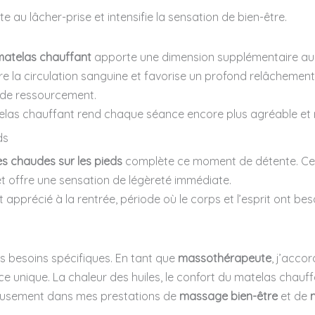
vite au lâcher-prise et intensifie la sensation de bien-être.
matelas chauffant
apporte une dimension supplémentaire au s
ore la circulation sanguine et favorise un profond relâcheme
 de ressourcement.
matelas chauffant rend chaque séance encore plus agréable et
ds
es chaudes sur les pieds
complète ce moment de détente. Ce g
 et offre une sensation de légèreté immédiate.
t apprécié à la rentrée, période où le corps et l’esprit ont b
 besoins spécifiques. En tant que
massothérapeute
, j’acco
unique. La chaleur des huiles, le confort du matelas chauffa
ieusement dans mes prestations de
massage bien-être
et de