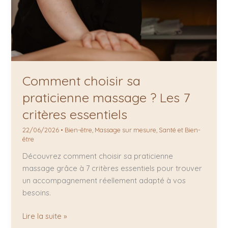
Comment choisir sa
praticienne massage ? Les 7
critères essentiels
22/06/2026
•
Bien-être
,
Massage sur mesure
,
Santé et Bien-
être
Découvrez comment choisir sa praticienne
massage grâce à 7 critères essentiels pour trouver
un accompagnement réellement adapté à vos
besoins.
Lire la suite »