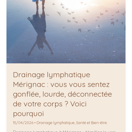
corps
?
Voici
pourquoi
Drainage lymphatique
Mérignac : vous vous sentez
gonflée, lourde, déconnectée
de votre corps ? Voici
pourquoi
15/04/2026
•
Drainage lymphatique
,
Santé et Bien-être