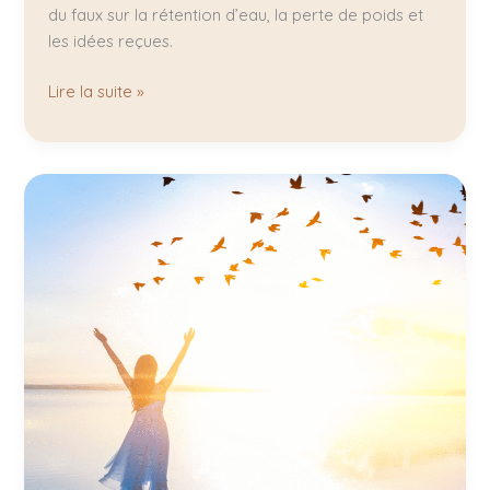
du faux sur la rétention d’eau, la perte de poids et
les idées reçues.
Lire la suite »
Drainage
lymphatique
Mérignac
:
vous
vous
sentez
gonflée,
lourde,
déconnectée
de
votre