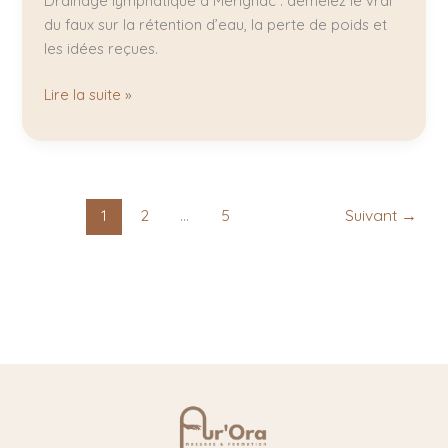
Drainage lymphatique à Mérignac : démêlez le vrai
du faux sur la rétention d’eau, la perte de poids et
les idées reçues.
Lire la suite »
1
2
…
5
Suivant
→