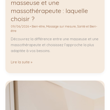
masseuse et une
massothérapeute : laquelle
choisir ?
09/06/2026
•
Bien-être
,
Massage sur mesure
,
Santé et Bien-
être
Découvrez la différence entre une masseuse et une
massothérapeute et choisissez l’approche la plus
adaptée à vos besoins.
Lire la suite »
Formation
sur
mesure
:
Massages