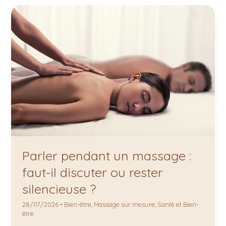
Parler
pendant
un
massage
:
faut-
il
discuter
ou
rester
silencieuse
?
Parler pendant un massage :
faut-il discuter ou rester
silencieuse ?
28/07/2026
•
Bien-être
,
Massage sur mesure
,
Santé et Bien-
être