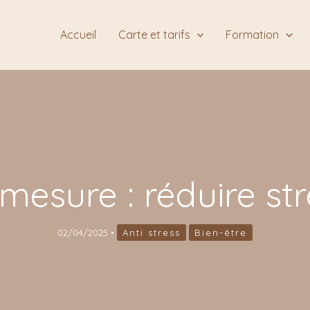
Accueil
Carte et tarifs
Formation
esure : réduire str
02/04/2025
•
Anti stress
Bien-être