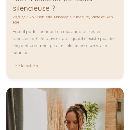
silencieuse ?
28/07/2026
•
Bien-être
,
Massage sur mesure
,
Santé et Bien-
être
Faut-il parler pendant un massage ou rester
silencieuse ? Découvrez pourquoi il n’existe pas de
règle et comment profiter pleinement de votre
séance.
Lire la suite »
Meilleur
massage
Mérignac
:
pourquoi
cette