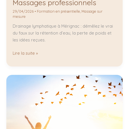
Massages professionnels
29/04/2026
•
Formation en présentielle
,
Massage sur
mesure
Drainage lymphatique à Mérignac : démêlez le vrai
du faux sur la rétention d’eau, la perte de poids et
les idées reçues.
Lire la suite »
Drainage
lymphatique
Mérignac
:
vous
vous
sentez
gonflée,