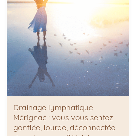
lourde,
déconnectée
de
votre
corps
?
Voici
pourquoi
Drainage lymphatique
Mérignac : vous vous sentez
gonflée, lourde, déconnectée