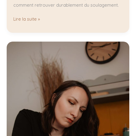
comment retrouver durablement du soulagement.
Lire la suite »
Comment
choisir
sa
praticienne
massage
?
Les
7
critères
essentiels