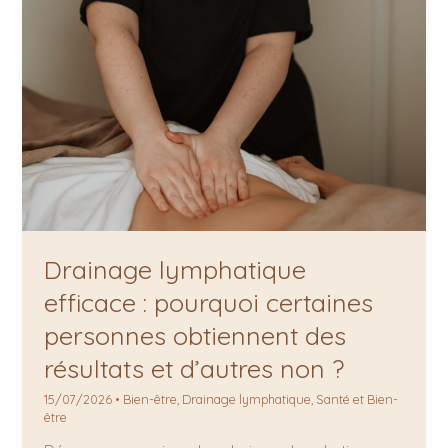
non
?
Drainage lymphatique
efficace : pourquoi certaines
personnes obtiennent des
résultats et d’autres non ?
15/07/2026
•
Bien-être
,
Drainage lymphatique
,
Santé et Bien-
être