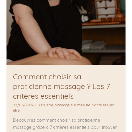
Comment choisir sa
praticienne massage ? Les 7
critères essentiels
22/06/2026
•
Bien-être
,
Massage sur mesure
,
Santé et Bien-
être
Découvrez comment choisir sa praticienne
massage grâce à 7 critères essentiels pour trouver