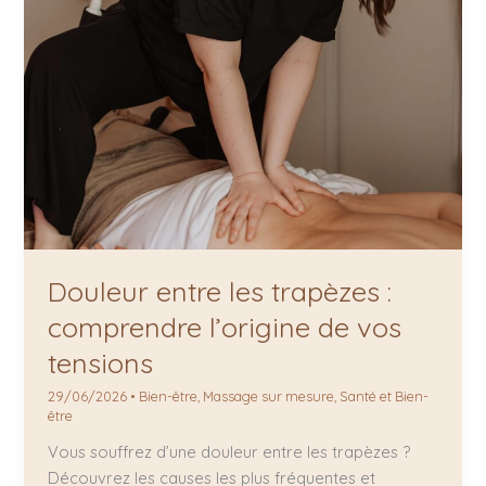
Douleur entre les trapèzes :
comprendre l’origine de vos
tensions
29/06/2026
•
Bien-être
,
Massage sur mesure
,
Santé et Bien-
être
Vous souffrez d’une douleur entre les trapèzes ?
Découvrez les causes les plus fréquentes et