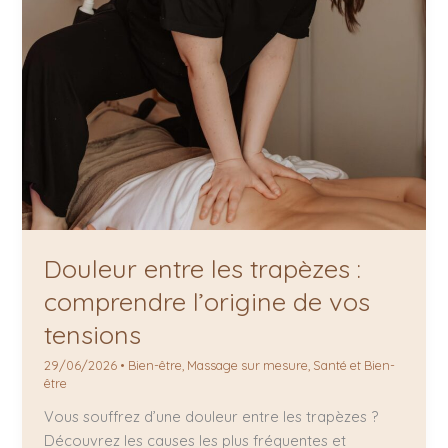
Douleur entre les trapèzes :
comprendre l’origine de vos
tensions
29/06/2026
•
Bien-être
,
Massage sur mesure
,
Santé et Bien-
être
Vous souffrez d’une douleur entre les trapèzes ?
Découvrez les causes les plus fréquentes et