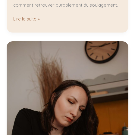
comment retrouver durablement du soulagement.
Lire la suite »
Comment
choisir
sa
praticienne
massage
?
Les
7
critères
essentiels