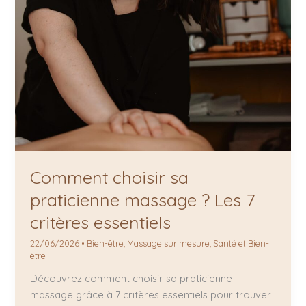
Comment choisir sa
praticienne massage ? Les 7
critères essentiels
22/06/2026
•
Bien-être
,
Massage sur mesure
,
Santé et Bien-
être
Découvrez comment choisir sa praticienne
massage grâce à 7 critères essentiels pour trouver