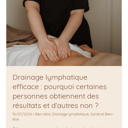
non
?
Drainage lymphatique
efficace : pourquoi certaines
personnes obtiennent des
résultats et d’autres non ?
15/07/2026
•
Bien-être
,
Drainage lymphatique
,
Santé et Bien-
être