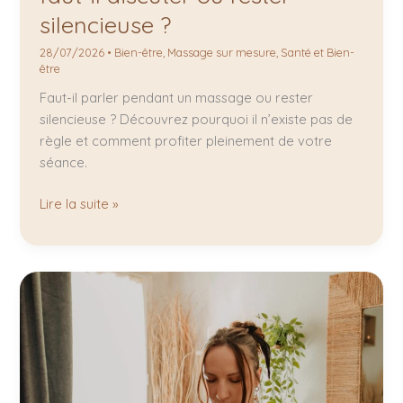
silencieuse ?
28/07/2026
•
Bien-être
,
Massage sur mesure
,
Santé et Bien-
être
Faut-il parler pendant un massage ou rester
silencieuse ? Découvrez pourquoi il n’existe pas de
règle et comment profiter pleinement de votre
séance.
Lire la suite »
Meilleur
massage
Mérignac
:
pourquoi
cette