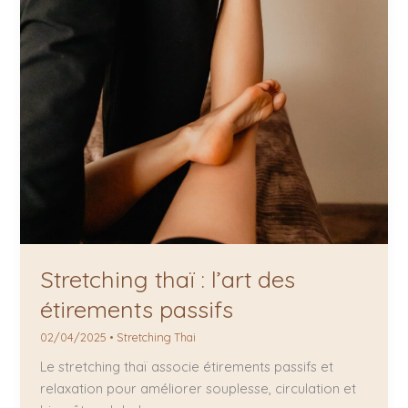
Stretching thaï : l’art des
étirements passifs
02/04/2025
•
Stretching Thai
Le stretching thaï associe étirements passifs et
relaxation pour améliorer souplesse, circulation et