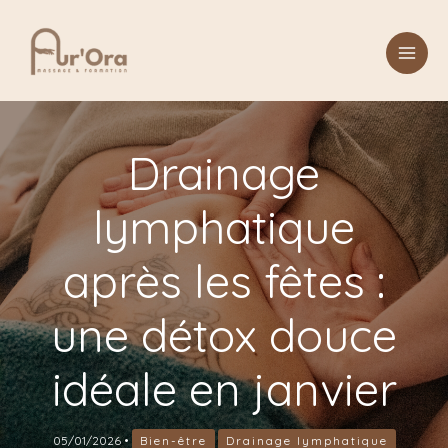
Aller
au
contenu
Drainage
lymphatique
après les fêtes :
une détox douce
idéale en janvier
05/01/2026
•
Bien-être
Drainage lymphatique