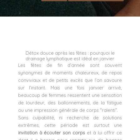
Détox douce après les fêtes : pourquoi le
drainage lymphatique est idéal en janvier
Les fêtes de fin d’année sont souvent
synonymes de moments chaleureux, de repas
conviviaux et de petits excès que l’on savoure
sur l’instant. Mais une fois janvier arrivé,
beaucoup de femmes ressentent une sensation
de lourdeur, des ballonnements, de la fatigue
ou une impression générale de corps “ralenti”.
Sans culpabilité, ni recherche de solutions
extrêmes, cette période est surtout une
invitation à écouter son corps
et à lui offrir ce