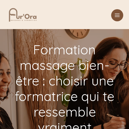
Aller
au
contenu
Formation
massage bien-
être : choisir une
formatrice qui te
ressemble
vraiment