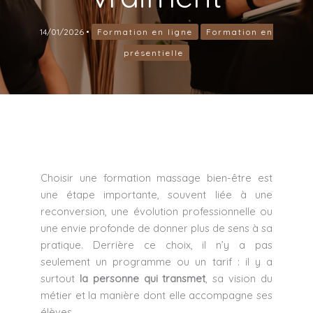
14/01/2026
•
Formation en ligne
Formation en
présentielle
Choisir une formation massage bien-être est
une étape importante, souvent liée à une
reconversion, une évolution professionnelle ou
une envie profonde de donner plus de sens à sa
pratique. Derrière ce choix, il n’y a pas
seulement un programme ou un tarif : il y a
surtout
la personne qui transmet
, sa vision du
métier et la manière dont elle accompagne ses
élèves.