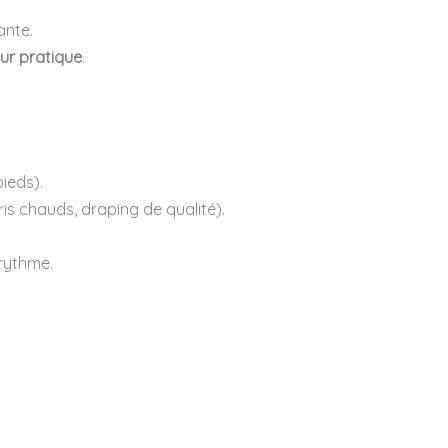
ante.
eur pratique
.
pieds).
oris chauds, draping de qualité).
 rythme.