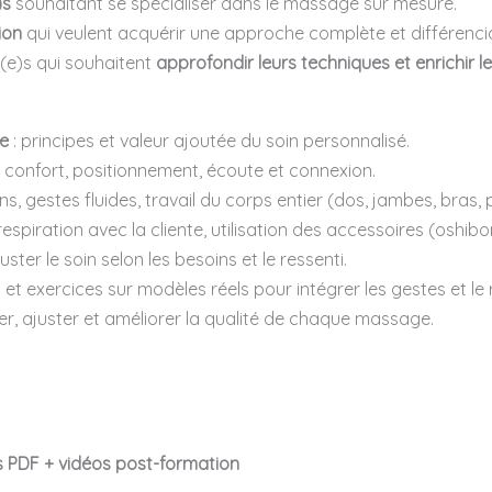
)s
souhaitant se spécialiser dans le massage sur mesure.
ion
qui veulent acquérir une approche complète et différenci
(e)s qui souhaitent
approfondir leurs techniques et enrichir l
e
: principes et valeur ajoutée du soin personnalisé.
: confort, positionnement, écoute et connexion.
ns, gestes fluides, travail du corps entier (dos, jambes, bras, 
, respiration avec la cliente, utilisation des accessoires (oshib
juster le soin selon les besoins et le ressenti.
n et exercices sur modèles réels pour intégrer les gestes et le
er, ajuster et améliorer la qualité de chaque massage.
s PDF + vidéos post-formation