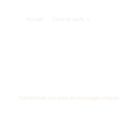
Accueil
Carte et tarifs
Formation
ion au MASS
MESURE
Transformez vos soins en massages uniques