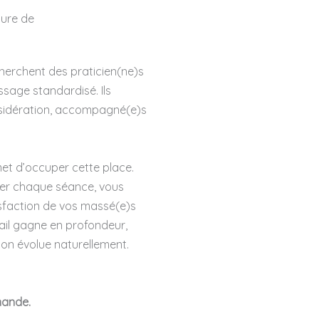
ture de
cherchent des praticien(ne)s
sage standardisé. Ils
onsidération, accompagné(e)s
t d’occuper cette place.
ser chaque séance, vous
isfaction de vos massé(e)s
avail gagne en profondeur,
ion évolue naturellement.
mande.