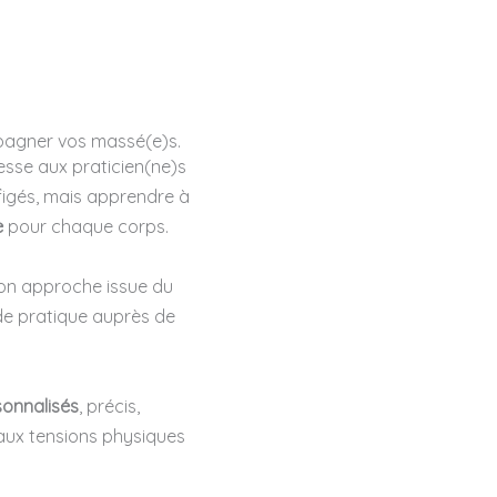
agner vos massé(e)s.
esse aux praticien(ne)s
 figés, mais apprendre à
e
pour chaque corps.
mon approche issue du
 de pratique auprès de
onnalisés
, précis,
aux tensions physiques