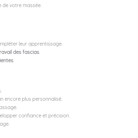
te de votre massée.
mpléter leur apprentissage.
ravail des fascias
.
lientes
.
.
in encore plus personnalisé.
massage.
elopper confiance et précision.
sage.