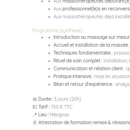
Aux
massothérapeutes débutant(e
Aux
professionnel(le)s en reconvers
Aux massothérapeutes déjà installé
Programme (synthèse) :
Introduction au massage sur mesur
Accueil et installation de la massée
Techniques fondamentales
: pressio
Rituel de soin complet
: installation
Communication et relation client
: a
Pratique intensive
: mise en situatio
Bilan et retour d’expérience
: analys
📅
Durée :
3 jours (20h)
💶
Tarif :
750 € TTC
📍
Lieu :
Mérignac
📄
Attestation de formation remise & révision