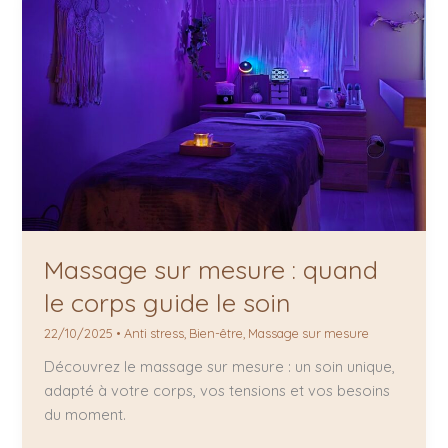
sur
mesure
:
quand
le
corps
guide
le
soin
Massage sur mesure : quand
le corps guide le soin
22/10/2025
•
Anti stress
,
Bien-être
,
Massage sur mesure
Découvrez le massage sur mesure : un soin unique,
adapté à votre corps, vos tensions et vos besoins
du moment.