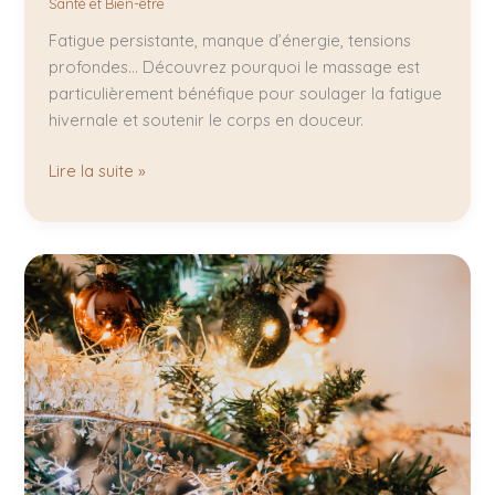
Santé et Bien-être
Fatigue persistante, manque d’énergie, tensions
profondes… Découvrez pourquoi le massage est
particulièrement bénéfique pour soulager la fatigue
hivernale et soutenir le corps en douceur.
Lire la suite »
🎄
Rituel
Signature
2h
–
Édition
Limitée
Spécial
Noël