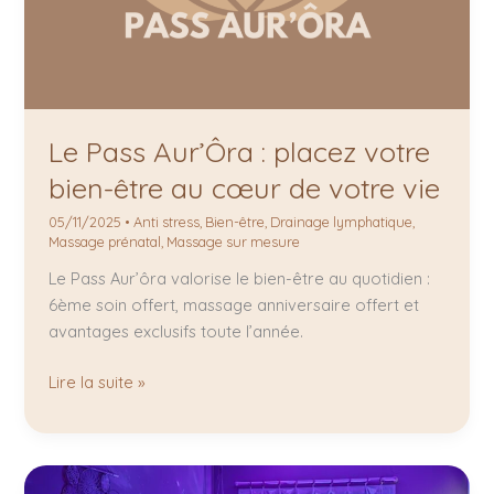
bien-
être
au
cœur
de
Le Pass Aur’Ôra : placez votre
votre
vie
bien-être au cœur de votre vie
05/11/2025
•
Anti stress
,
Bien-être
,
Drainage lymphatique
,
Massage prénatal
,
Massage sur mesure
Le Pass Aur’ôra valorise le bien-être au quotidien :
6ème soin offert, massage anniversaire offert et
avantages exclusifs toute l’année.
Lire la suite »
Massage