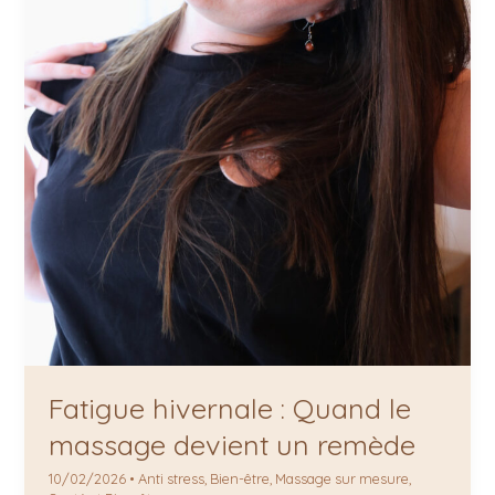
Fatigue hivernale : Quand le
massage devient un remède
10/02/2026
•
Anti stress
,
Bien-être
,
Massage sur mesure
,