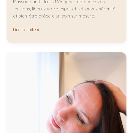
Massage anti-stress Mérignac : détendez vos
tensions, libérez votre esprit et retrouvez sérénité
et bien-être grâce à un soin sur mesure.
Lire la suite »
Fatigue
hivernale
:
Quand
le
massage
devient
un
remède