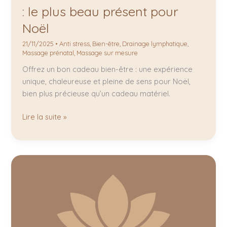
: le plus beau présent pour
Noël
21/11/2025
•
Anti stress
,
Bien-être
,
Drainage lymphatique
,
Massage prénatal
,
Massage sur mesure
Offrez un bon cadeau bien-être : une expérience
unique, chaleureuse et pleine de sens pour Noël,
bien plus précieuse qu’un cadeau matériel.
Lire la suite »
Le
Pass
Aur’Ôra
:
placez
votre