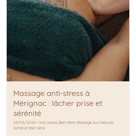
Massage anti-stress à
Mérignac : lâcher prise et
sérénité
04/03/2026
•
Anti stress
,
Bien-être
,
Massage sur mesure
,
Santé et Bien-être