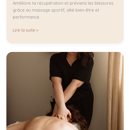
Améliore ta récupération et préviens les blessures
grâce au massage sportif, allié bien-être et
performance.
Lire la suite »
Massage
bien-
être
:
la
chaleur
au
cœur
de
vos
soins