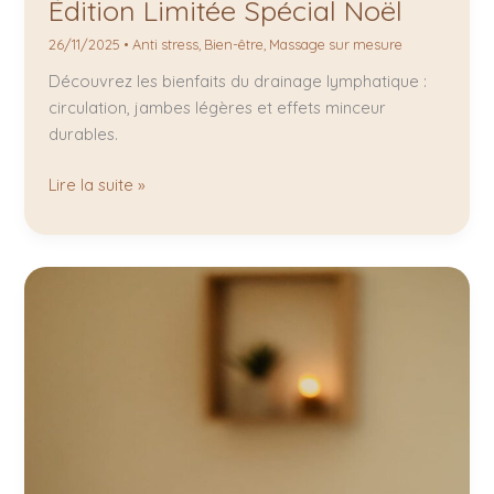
Édition Limitée Spécial Noël
26/11/2025
•
Anti stress
,
Bien-être
,
Massage sur mesure
Découvrez les bienfaits du drainage lymphatique :
circulation, jambes légères et effets minceur
durables.
Lire la suite »
Offrir
un
bon
cadeau
bien-
être
:
le
plus